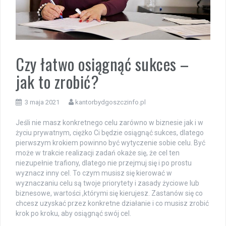
Czy łatwo osiągnąć sukces –
jak to zrobić?
3 maja 2021
kantorbydgoszczinfo.pl
Jeśli nie masz konkretnego celu zarówno w biznesie jak i w
życiu prywatnym, ciężko Ci będzie osiągnąć sukces, dlatego
pierwszym krokiem powinno być wytyczenie sobie celu. Być
może w trakcie realizacji zadań okaże się, że cel ten
niezupełnie trafiony, dlatego nie przejmuj się i po prostu
wyznacz inny cel. To czym musisz się kierować w
wyznaczaniu celu są twoje priorytety i zasady życiowe lub
biznesowe, wartości ,którymi się kierujesz. Zastanów się co
chcesz uzyskać przez konkretne działanie i co musisz zrobić
krok po kroku, aby osiągnąć swój cel.