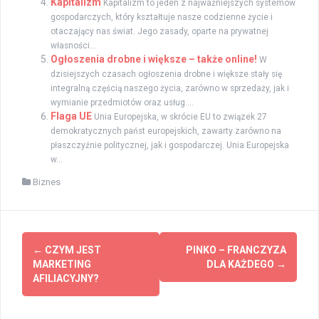
Kapitalizm
Kapitalizm to jeden z najważniejszych systemów
gospodarczych, który kształtuje nasze codzienne życie i
otaczający nas świat. Jego zasady, oparte na prywatnej
własności...
Ogłoszenia drobne i większe – także online!
W
dzisiejszych czasach ogłoszenia drobne i większe stały się
integralną częścią naszego życia, zarówno w sprzedaży, jak i
wymianie przedmiotów oraz usług....
Flaga UE
Unia Europejska, w skrócie EU to związek 27
demokratycznych państ europejskich, zawarty zarówno na
płaszczyźnie politycznej, jak i gospodarczej. Unia Europejska
w...
Biznes
Zobacz
←
CZYM JEST
PINKO – FRANCZYZA
wpisy
MARKETING
DLA KAŻDEGO
→
AFILIACYJNY?