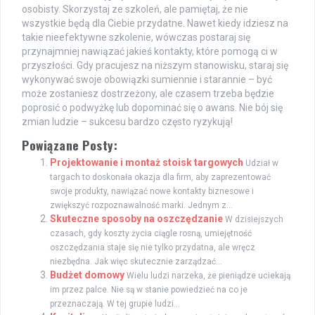
osobisty. Skorzystaj ze szkoleń, ale pamiętaj, że nie
wszystkie będą dla Ciebie przydatne. Nawet kiedy idziesz na
takie nieefektywne szkolenie, wówczas postaraj się
przynajmniej nawiązać jakieś kontakty, które pomogą ci w
przyszłości. Gdy pracujesz na niższym stanowisku, staraj się
wykonywać swoje obowiązki sumiennie i starannie – być
może zostaniesz dostrzeżony, ale czasem trzeba będzie
poprosić o podwyżkę lub dopominać się o awans. Nie bój się
zmian ludzie – sukcesu bardzo często ryzykują!
Powiązane Posty:
Projektowanie i montaż stoisk targowych
Udział w
targach to doskonała okazja dla firm, aby zaprezentować
swoje produkty, nawiązać nowe kontakty biznesowe i
zwiększyć rozpoznawalność marki. Jednym z...
Skuteczne sposoby na oszczędzanie
W dzisiejszych
czasach, gdy koszty życia ciągle rosną, umiejętność
oszczędzania staje się nie tylko przydatna, ale wręcz
niezbędna. Jak więc skutecznie zarządzać...
Budżet domowy
Wielu ludzi narzeka, że pieniądze uciekają
im przez palce. Nie są w stanie powiedzieć na co je
przeznaczają. W tej grupie ludzi...