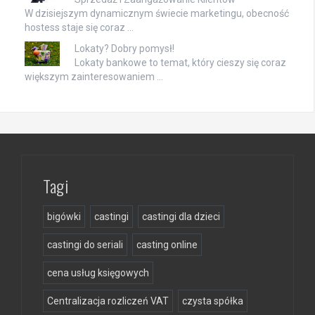
W dzisiejszym dynamicznym świecie marketingu, obecność
hostess staje się coraz …
Lokaty? Dobry pomysł!
Lokaty bankowe to temat, który cieszy się coraz
większym zainteresowaniem …
Tagi
bigówki
castingi
castingi dla dzieci
castingi do seriali
casting online
cena usług księgowych
Centralizacja rozliczeń VAT
czysta spółka