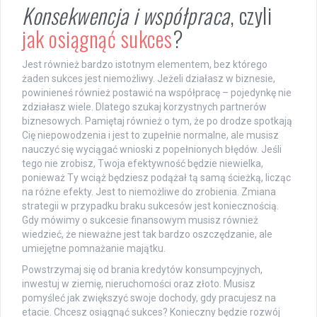
Konsekwencja i współpraca
, czyli
jak osiągnąć sukces
?
Jest również bardzo istotnym elementem, bez którego
żaden sukces jest niemożliwy. Jeżeli działasz w biznesie,
powinieneś również postawić na współpracę – pojedynkę nie
zdziałasz wiele. Dlatego szukaj korzystnych partnerów
biznesowych. Pamiętaj również o tym, że po drodze spotkają
Cię niepowodzenia i jest to zupełnie normalne, ale musisz
nauczyć się wyciągać wnioski z popełnionych błędów. Jeśli
tego nie zrobisz, Twoja efektywność będzie niewielka,
ponieważ Ty wciąż będziesz podążał tą samą ścieżką, licząc
na różne efekty. Jest to niemożliwe do zrobienia. Zmiana
strategii w przypadku braku sukcesów jest koniecznością.
Gdy mówimy o sukcesie finansowym musisz również
wiedzieć, że nieważne jest tak bardzo oszczędzanie, ale
umiejętne pomnażanie majątku.
Powstrzymaj się od brania kredytów konsumpcyjnych,
inwestuj w ziemię, nieruchomości oraz złoto. Musisz
pomyśleć jak zwiększyć swoje dochody, gdy pracujesz na
etacie. Chcesz osiągnąć sukces? Konieczny będzie rozwój