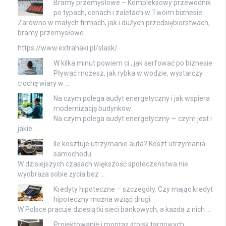
Bramy przemysłowe – Kompleksowy przewodnik
po typach, cenach i zaletach w Twoim biznesie
Zarówno w małych firmach, jak i dużych przedsiębiorstwach,
bramy przemysłowe …
https://www.extrahaki.pl/slask/
W kilka minut powiem ci , jak serfować po biznesie.
Pływać możesz, jak rybka w wodzie, wystarczy
trochę wiary w …
Na czym polega audyt energetyczny i jak wspiera
modernizację budynków
Na czym polega audyt energetyczny — czym jest i
jakie …
Ile kosztuje utrzymanie auta? Koszt utrzymania
samochodu
W dzisiejszych czasach większość społeczeństwa nie
wyobraża sobie życia bez …
Kredyty hipoteczne – szczegóły. Czy mając kredyt
hipoteczny można wziąć drugi.
W Polsce pracuje dziesiątki sieci bankowych, a każda z nich …
Projektowanie i montaż stoisk targowych