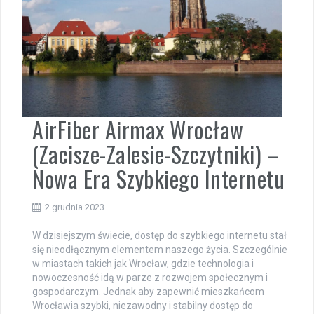
AirFiber Airmax Wrocław
(Zacisze-Zalesie-Szczytniki) –
Nowa Era Szybkiego Internetu
2 grudnia 2023
W dzisiejszym świecie, dostęp do szybkiego internetu stał
się nieodłącznym elementem naszego życia. Szczególnie
w miastach takich jak Wrocław, gdzie technologia i
nowoczesność idą w parze z rozwojem społecznym i
gospodarczym. Jednak aby zapewnić mieszkańcom
Wrocławia szybki, niezawodny i stabilny dostęp do