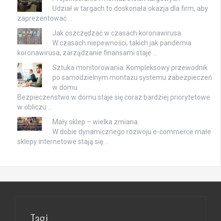
Udział w targach to doskonała okazja dla firm, aby
zaprezentować …
Jak oszczędzać w czasach koronawirusa
W czasach niepewności, takich jak pandemia
koronawirusa, zarządzanie finansami staje …
Sztuka monitorowania: Kompleksowy przewodnik
po samodzielnym montażu systemu zabezpieczeń
w domu
Bezpieczeństwo w domu staje się coraz bardziej priorytetowe
w obliczu …
Mały sklep – wielka zmiana.
W dobie dynamicznego rozwoju e-commerce małe
sklepy internetowe stają się …
Tagi