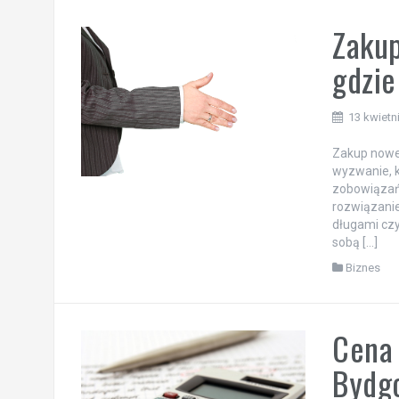
Zakup
gdzie
13 kwietn
Zakup nowej 
wyzwanie, k
zobowiązań i
rozwiązani
długami czy
sobą […]
Biznes
Cena 
Bydg