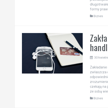
długotrwałe
formy prawn
Biznes
Zakła
hand
30 kwietn
Zakładanie 
zwłaszcza d
odpowiedni
zrozumienie
czekają na 
ze sobą wie
Biznes