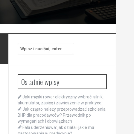
Szukaj:
Ostatnie wpisy
Jaki męski rower elektryczny wybrać: silnik,
akumulator, zasięg i zawieszenie w praktyce
Jak często należy przeprowadzać szkolenia
BHP dla pracodawców? Przewodnik po
wymaganiach i obowiązkach
Fala uderzeniowa: jak działa i jakie ma
zastosowania w medycynie?