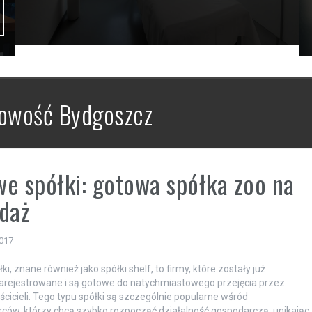
gowość Bydgoszcz
e spółki: gotowa spółka zoo na
daż
2017
i, znane również jako spółki shelf, to firmy, które zostały już
arejestrowane i są gotowe do natychmiastowego przejęcia przez
cicieli. Tego typu spółki są szczególnie popularne wśród
rców, którzy chcą szybko rozpocząć działalność gospodarczą, unikając