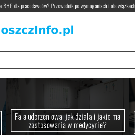
nia BHP dla pracodawców? Przewodnik po wymaganiach i obowiązkac
zastosowania w medycynie?
arzędzia i optymalizacja
a pieczątce firmowej
rok po kroku i ważne działania
ik, akumulator, zasięg i zawieszenie w praktyce
Fala uderzeniowa: jak działa i jakie ma
zastosowania w medycynie?