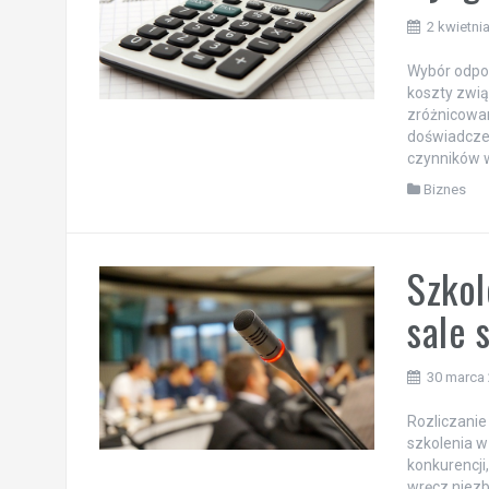
2 kwietni
Wybór odpow
koszty zwi
zróżnicowan
doświadczen
czynników w
Biznes
Szkol
sale 
30 marca
Rozliczanie
szkolenia w
konkurencji
wręcz niezb