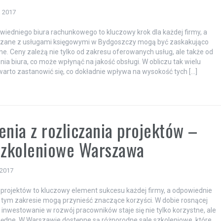
a 2017
iedniego biura rachunkowego to kluczowy krok dla każdej firmy, a
ązane z usługami księgowymi w Bydgoszczy mogą być zaskakująco
e. Ceny zależą nie tylko od zakresu oferowanych usług, ale także od
ia biura, co może wpłynąć na jakość obsługi. W obliczu tak wielu
arto zastanowić się, co dokładnie wpływa na wysokość tych […]
enia z rozliczania projektów –
szkoleniowe Warszawa
 2017
 projektów to kluczowy element sukcesu każdej firmy, a odpowiednie
 tym zakresie mogą przynieść znaczące korzyści. W dobie rosnącej
, inwestowanie w rozwój pracowników staje się nie tylko korzystne, ale
ędne. W Warszawie dostępne są różnorodne sale szkoleniowe, które