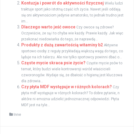
Kontuzja i powrót do aktywności fizycznej
Wielu ludzi
traktuje sport jako istotną część ich życia. Nawet jeśli oddają
się oni aktywnościom jedynie amatorsko, to jednak trudno jest
im...
Dlaczego warto jeść owoce
Czy owoce są zdrowe?
Oczywiście, że są i to chyba wie każdy. Prawie każdy. Jak więc
przekonać niedowiarka do tego, że naprawdę...
Produkty z dużą zawartością witaminy b2
Aktywne
sportowo osoby z reguły przykładają większą wagę do tego, co
ląduje na ich talerzu. Ale nie tylko sportowcy powinni dbać o...
Częste mycie skraca psie życie?
Częste mycie psów to
temat, który budzi wiele kontrowersji wśród właścicieli
czworonogów. Wydaje się, że dbałość o higienę jest kluczowa
dla zdrowia...
Czy płyta MDF występuje w różnych kolorach?
Czy
płyta mdf występuje w różnych kolorach? To dobre pytanie, n
aktóre ni emożna udzielić jednoznacznej odpowiedzi. Płyta
MDF jest na tyle...
Inne