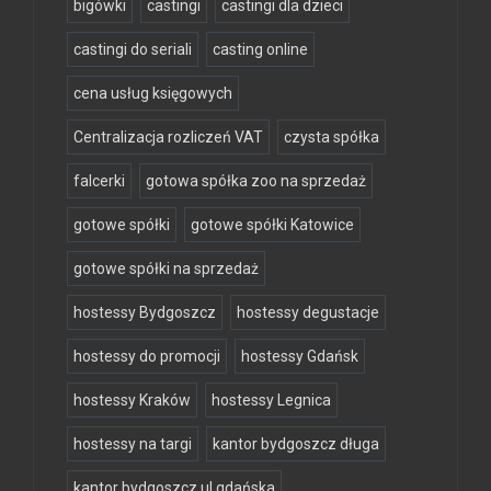
bigówki
castingi
castingi dla dzieci
castingi do seriali
casting online
cena usług księgowych
Centralizacja rozliczeń VAT
czysta spółka
falcerki
gotowa spółka zoo na sprzedaż
gotowe spółki
gotowe spółki Katowice
gotowe spółki na sprzedaż
hostessy Bydgoszcz
hostessy degustacje
hostessy do promocji
hostessy Gdańsk
hostessy Kraków
hostessy Legnica
hostessy na targi
kantor bydgoszcz długa
kantor bydgoszcz ul gdańska