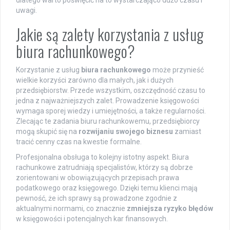
dlatego warto poświęcić na to wystarczająco dużo czasu i
uwagi.
Jakie są zalety korzystania z usług
biura rachunkowego?
Korzystanie z usług
biura rachunkowego
może przynieść
wielkie korzyści zarówno dla małych, jak i dużych
przedsiębiorstw. Przede wszystkim, oszczędność czasu to
jedna z najważniejszych zalet. Prowadzenie księgowości
wymaga sporej wiedzy i umiejętności, a także regularności.
Zlecając te zadania biuru rachunkowemu, przedsiębiorcy
mogą skupić się na
rozwijaniu swojego biznesu
zamiast
tracić cenny czas na kwestie formalne.
Profesjonalna obsługa to kolejny istotny aspekt. Biura
rachunkowe zatrudniają specjalistów, którzy są dobrze
zorientowani w obowiązujących przepisach prawa
podatkowego oraz księgowego. Dzięki temu klienci mają
pewność, że ich sprawy są prowadzone zgodnie z
aktualnymi normami, co znacznie
zmniejsza ryzyko błędów
w księgowości i potencjalnych kar finansowych.