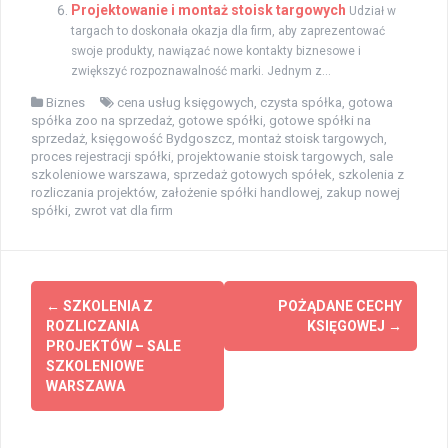
Projektowanie i montaż stoisk targowych
Udział w
targach to doskonała okazja dla firm, aby zaprezentować
swoje produkty, nawiązać nowe kontakty biznesowe i
zwiększyć rozpoznawalność marki. Jednym z...
Biznes
cena usług księgowych
,
czysta spółka
,
gotowa
spółka zoo na sprzedaż
,
gotowe spółki
,
gotowe spółki na
sprzedaż
,
księgowość Bydgoszcz
,
montaż stoisk targowych
,
proces rejestracji spółki
,
projektowanie stoisk targowych
,
sale
szkoleniowe warszawa
,
sprzedaż gotowych spółek
,
szkolenia z
rozliczania projektów
,
założenie spółki handlowej
,
zakup nowej
spółki
,
zwrot vat dla firm
Zobacz
←
SZKOLENIA Z
POŻĄDANE CECHY
wpisy
ROZLICZANIA
KSIĘGOWEJ
→
PROJEKTÓW – SALE
SZKOLENIOWE
WARSZAWA