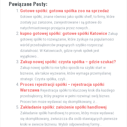
Powiązane Posty:
Gotowe spółki: gotowa spółka zoo na sprzedaż
Gotowe spółki, znane również jako spółki shelf, to firmy, które
zostały już założone, zarejestrowane i są gotowe do
natychmiastowego przejęcia przez nowych...
kupno gotowej spółki: gotowe spółki Katowice
Zakup
gotowej spółki to rozwiązanie, które zyskuje na popularności
wśród przedsiębiorców pragnących szybko rozpocząć
działalność. W Katowicach, gdzie rynek spółek jest
wyjątkowo...
Zakup nowej spółki: czysta spółka – gdzie szukać?
Zakup nowej spółki to nie tylko sposób na szybki start w
biznesie, ale także wyzwanie, które wymaga przemyślanej
strategii. Czysta spółka, czyli...
Proces rejestracji spółki – rejestracja spółki
Warszawa
Rejestracja spółki to kluczowy krok dla każdego
przedsiębiorcy, który pragnie w pełni rozwinąć swój biznes.
Proces ten może wydawać się skomplikowany, z...
Zakładanie spółki: założenie spółki handlowej
Zakładanie spółki handlowej to proces, który może wydawać
się skomplikowany, zwłaszcza dla osób stawiających pierwsze
kroki w świecie biznesu. Wybór odpowiedniej formy...