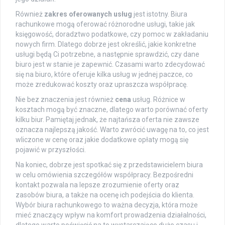
Również
zakres oferowanych usług
jest istotny. Biura
rachunkowe mogą oferować różnorodne usługi, takie jak
księgowość, doradztwo podatkowe, czy pomoc w zakładaniu
nowych firm. Dlatego dobrze jest określić, jakie konkretne
usługi będą Ci potrzebne, a następnie sprawdzić, czy dane
biuro jest w stanie je zapewnić. Czasami warto zdecydować
się na biuro, które oferuje kilka usług w jednej paczce, co
może zredukować koszty oraz upraszcza współpracę.
Nie bez znaczenia jest również
cena
usług. Różnice w
kosztach mogą być znaczne, dlatego warto porównać oferty
kilku biur. Pamiętaj jednak, że najtańsza oferta nie zawsze
oznacza najlepszą jakość. Warto zwrócić uwagę na to, co jest
wliczone w cenę oraz jakie dodatkowe opłaty mogą się
pojawić w przyszłości.
Na koniec, dobrze jest spotkać się z przedstawicielem biura
w celu omówienia szczegółów współpracy. Bezpośredni
kontakt pozwala na lepsze zrozumienie oferty oraz
zasobów biura, a także na ocenę ich podejścia do klienta.
Wybór biura rachunkowego to ważna decyzja, która może
mieć znaczący wpływ na komfort prowadzenia działalności,