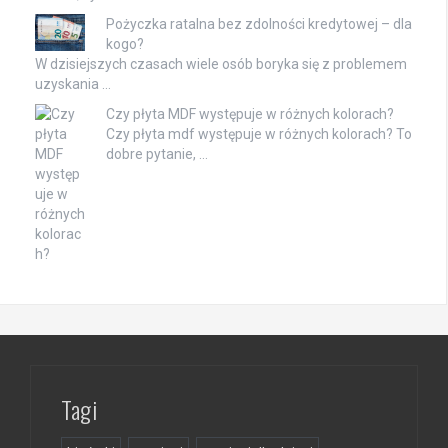
Pożyczka ratalna bez zdolności kredytowej – dla
kogo?
W dzisiejszych czasach wiele osób boryka się z problemem
uzyskania …
Czy płyta MDF występuje w różnych kolorach?
Czy płyta mdf występuje w różnych kolorach? To
dobre pytanie, …
Tagi