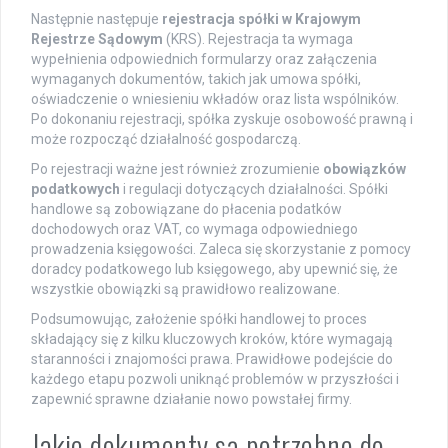
Następnie następuje
rejestracja spółki w Krajowym
Rejestrze Sądowym
(KRS). Rejestracja ta wymaga
wypełnienia odpowiednich formularzy oraz załączenia
wymaganych dokumentów, takich jak umowa spółki,
oświadczenie o wniesieniu wkładów oraz lista wspólników.
Po dokonaniu rejestracji, spółka zyskuje osobowość prawną i
może rozpocząć działalność gospodarczą.
Po rejestracji ważne jest również zrozumienie
obowiązków
podatkowych
i regulacji dotyczących działalności. Spółki
handlowe są zobowiązane do płacenia podatków
dochodowych oraz VAT, co wymaga odpowiedniego
prowadzenia księgowości. Zaleca się skorzystanie z pomocy
doradcy podatkowego lub księgowego, aby upewnić się, że
wszystkie obowiązki są prawidłowo realizowane.
Podsumowując, założenie spółki handlowej to proces
składający się z kilku kluczowych kroków, które wymagają
staranności i znajomości prawa. Prawidłowe podejście do
każdego etapu pozwoli uniknąć problemów w przyszłości i
zapewnić sprawne działanie nowo powstałej firmy.
Jakie dokumenty są potrzebne do