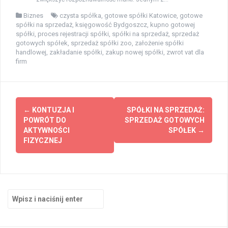
Biznes
czysta spółka
,
gotowe spółki Katowice
,
gotowe
spółki na sprzedaż
,
księgowość Bydgoszcz
,
kupno gotowej
spółki
,
proces rejestracji spółki
,
spółki na sprzedaż
,
sprzedaż
gotowych spółek
,
sprzedaż spółki zoo
,
założenie spółki
handlowej
,
zakładanie spółki
,
zakup nowej spółki
,
zwrot vat dla
firm
Zobacz
←
KONTUZJA I
SPÓŁKI NA SPRZEDAŻ:
wpisy
POWRÓT DO
SPRZEDAŻ GOTOWYCH
AKTYWNOŚCI
SPÓŁEK
→
FIZYCZNEJ
Szukaj: