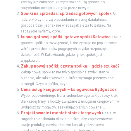
zostały już założone, zarejestrowane i są gotowe do
natychmiastowego przejęcia przez nowych...
Spółki na sprzedaż: sprzedaż gotowych spółek
Są
ludzie którzy marzą o posiadaniu własnej działalności
gospodarczej, jednak nie wiedzą jak się za to zabrać. Na
szczęście są firmy, które...
kupno gotowej spółki: gotowe spółki Katowice
Zakup
gotowej spółki to rozwiązanie, które zyskuje na popularności
wśród przedsiębiorców pragnących szybko rozpocząć
działalność. W Katowicach, gdzie rynek spółek jest
wyjątkowo...
Zakup nowej spółki: czysta spółka – gdzie szukać?
Zakup nowej spółki to nie tylko sposób na szybki start w
biznesie, ale także wyzwanie, które wymaga przemyślanej
strategii. Czysta spółka, czyli...
Cena usług księgowych – księgowość Bydgoszcz
Wybór odpowiedniego biura rachunkowego to kluczowy krok
dla każdej firmy, a koszty związane z usługami księgowymi w
Bydgoszczy mogą być zaskakująco zróżnicowane....
Projektowanie i montaż stoisk targowych
Udział w
targach to doskonała okazja dla firm, aby zaprezentować
swoje produkty, nawiązać nowe kontakty biznesowe i
zwiększyć rozpoznawalność marki. Jednym z...