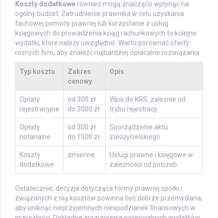
Koszty dodatkowe
również mogą znacząco wpłynąć na
ogólny budżet. Zatrudnienie prawnika w celu uzyskania
fachowej pomocy prawnej lub korzystanie z usług
księgowych do prowadzenia ksiąg rachunkowych to kolejne
wydatki, które należy uwzględnić. Warto porównać oferty
różnych firm, aby znaleźć najbardziej opłacalne rozwiązania.
Typ kosztu
Zakres
Opis
cenowy
Opłaty
od 300 zł
Wpis do KRS, zależnie od
rejestracyjne
do 3000 zł
trybu rejestracji
Opłaty
od 300 zł
Sporządzenie aktu
notarialne
do 1500 zł
założycielskiego
Koszty
zmienne
Usługi prawne i księgowe w
dodatkowe
zależności od potrzeb
Ostatecznie, decyzja dotycząca formy prawnej spółki i
związanych z nią kosztów powinna być dobrze przemyślana,
aby uniknąć nieprzyjemnych niespodzianek finansowych w
przyszłości. Dokładne zrozumienie potencjalnych wydatków