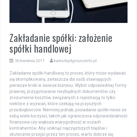
Zakładanie spółki: założenie
spółki handlowej
30 kwietnia 2017
kantorbydgoszczinfo.pl
Zakładanie spółki handlowej to proces, który może wydawać
się skomplikowany, zwłaszcza dla osób stawiających
pierwsze kroki w świecie biznesu. Wybór odpowiedniej formy
prawnej, przygotowanie niezbędnych dokumentów czy
zrozumienie kosztów związanych z rejestracją to tylko
niektóre z wyzwań, które czekają na przyszłych
przedsiębiorców. Niemniej jednak, posiadanie spółki niesie ze
sobą wiele korzyści, takich jak ograniczona odpowiedzialność
finansowa czy większa wiarygodność w oczach
kontrahentów. Aby uniknąć najczęstszych błędów i
skutecznie przejść przez ten proces, warto dobrze się