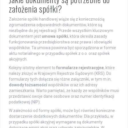
założenia spółki?
Założenie spółki handlowej wiąże się z koniecznością
zgromadzenia odpowiednich dokumentów, które są
niezbędne do jej rejestracji. Przede wszystkim kluczowym
dokumentem jest
umowa spółki
, która określa zasady
funkcjonowania przedsiębiorstwa oraz prawa i obowiązki
wspólników. Ta umowa powinna być sporządzona w formie
aktu notarialnego w przypadku spółek z o.o. oraz spółek
akcyjnych.
Kolejny istotny element to
formularze rejestracyjne
, które
należy złożyć w Krajowym Rejestrze Sądowym (KRS). Do
formularzy tych dołącza się różne załączniki, w tym m.in.
dowody tożsamości
wspólników oraz ich adresy
zamieszkania. Warto pamiętać, że każdy ze wspólników musi
przedstawić swoje dane osobowe oraz numer identyfikacji
podatkowej (NIP).
W zależności od formy spółki, może być również konieczne
dostarczenie dodatkowych dokumentów. Dla przykładu, w
przypadku spółki akcyjnej wymagane są dokumenty
dotyczące emisji akcji oraz uchwały założycielskie. W