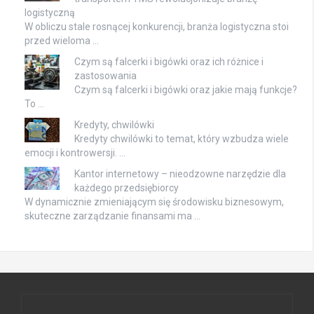
logistyczną
W obliczu stale rosnącej konkurencji, branża logistyczna stoi
przed wieloma …
Czym są falcerki i bigówki oraz ich różnice i
zastosowania
Czym są falcerki i bigówki oraz jakie mają funkcje?
To …
Kredyty, chwilówki
Kredyty chwilówki to temat, który wzbudza wiele
emocji i kontrowersji. …
Kantor internetowy – nieodzowne narzędzie dla
każdego przedsiębiorcy
W dynamicznie zmieniającym się środowisku biznesowym,
skuteczne zarządzanie finansami ma …