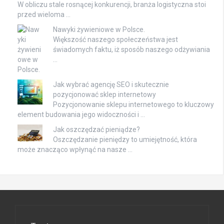
W obliczu stale rosnącej konkurencji, branża logistyczna stoi
przed wieloma …
Nawyki żywieniowe w Polsce.
Większość naszego społeczeństwa jest
świadomych faktu, iż sposób naszego odżywiania
…
Jak wybrać agencję SEO i skutecznie
pozycjonować sklep internetowy
Pozycjonowanie sklepu internetowego to kluczowy
element budowania jego widoczności i …
Jak oszczędzać pieniądze?
Oszczędzanie pieniędzy to umiejętność, która
może znacząco wpłynąć na nasze …