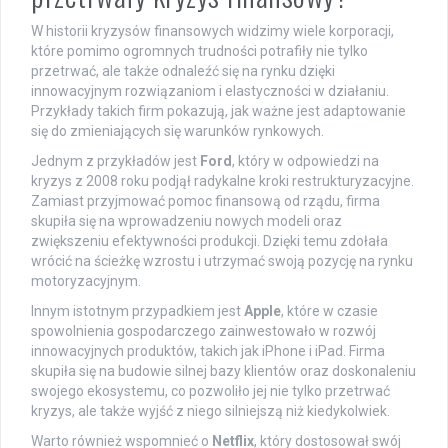
W historii kryzysów finansowych widzimy wiele korporacji,
które pomimo ogromnych trudności potrafiły nie tylko
przetrwać, ale także odnaleźć się na rynku dzięki
innowacyjnym rozwiązaniom i elastyczności w działaniu.
Przykłady takich firm pokazują, jak ważne jest adaptowanie
się do zmieniających się warunków rynkowych.
Jednym z przykładów jest
Ford
, który w odpowiedzi na
kryzys z 2008 roku podjął radykalne kroki restrukturyzacyjne.
Zamiast przyjmować pomoc finansową od rządu, firma
skupiła się na wprowadzeniu nowych modeli oraz
zwiększeniu efektywności produkcji. Dzięki temu zdołała
wrócić na ścieżkę wzrostu i utrzymać swoją pozycję na rynku
motoryzacyjnym.
Innym istotnym przypadkiem jest
Apple
, które w czasie
spowolnienia gospodarczego zainwestowało w rozwój
innowacyjnych produktów, takich jak iPhone i iPad. Firma
skupiła się na budowie silnej bazy klientów oraz doskonaleniu
swojego ekosystemu, co pozwoliło jej nie tylko przetrwać
kryzys, ale także wyjść z niego silniejszą niż kiedykolwiek.
Warto również wspomnieć o
Netflix
, który dostosował swój