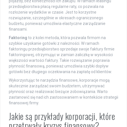
pojazdy, bez konieczności ich zakupu. W ramach leasingu
przedsiębiorstwa płacą regularne raty, co pozwala na
rozłożenie wydatków w czasie. Jest to korzystne
rozwiązanie, szczególnie w okresach ograniczonego
budżetu, ponieważ umożliwia elastyczne zarządzanie
finansami.
Faktoring
to z kolei metoda, która pozwala firmom na
szybkie uzyskanie gotówki z należności. W ramach
faktoringu przedsiębiorstwo sprzedaje swoje faktury firmie
faktoringowej, otrzymując w zamian zaliczkę w wysokości
większości wartości faktury. Takie rozwiązanie poprawia
płynność finansową, ponieważ umożliwia szybki dopływ
gotówki bez długiego oczekiwania na zapłatę od klientów.
Wykorzystując te narzędzia finansowe, korporacje mogą
skutecznie zarządzać swoim budżetem, utrzymywać
płynność oraz realizować bieżące zobowiązania. Warto
zastanowić się nad ich zastosowaniem w kontekście strategii
finansowej firmy.
Jakie są przykłady korporacji, które
przetrwały kryzys finansowy?