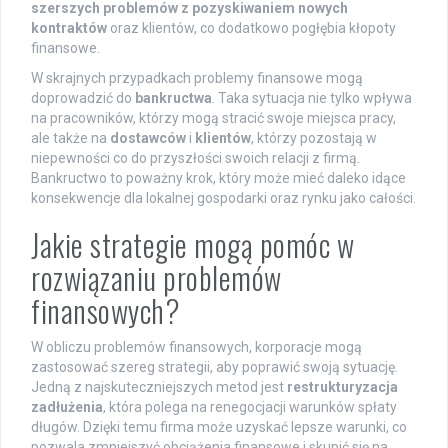
szerszych problemów z pozyskiwaniem nowych
kontraktów
oraz klientów, co dodatkowo pogłębia kłopoty
finansowe.
W skrajnych przypadkach problemy finansowe mogą
doprowadzić do
bankructwa
. Taka sytuacja nie tylko wpływa
na pracowników, którzy mogą stracić swoje miejsca pracy,
ale także na
dostawców
i
klientów
, którzy pozostają w
niepewności co do przyszłości swoich relacji z firmą.
Bankructwo to poważny krok, który może mieć daleko idące
konsekwencje dla lokalnej gospodarki oraz rynku jako całości.
Jakie strategie mogą pomóc w
rozwiązaniu problemów
finansowych?
W obliczu problemów finansowych, korporacje mogą
zastosować szereg strategii, aby poprawić swoją sytuację.
Jedną z najskuteczniejszych metod jest
restrukturyzacja
zadłużenia
, która polega na renegocjacji warunków spłaty
długów. Dzięki temu firma może uzyskać lepsze warunki, co
pozwala zmniejszyć obciążenia finansowe i skupić się na