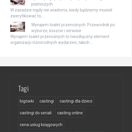
płatniczych
W zasadzie nigdy nie wiadomo, kiedy będziemy musieli
zweryfikować to, …
Wynajem toalet przenośnych: Przewodnik po
wyborze, koszcie i serwisie
Wynajem toalet przenośnych to nieodłączny element
organizacji różnorodnych wydarzeń, takich …
Tagi
bigówki
castingi
castingi dla dzieci
castingi do seriali
casting online
cena usług księgowych