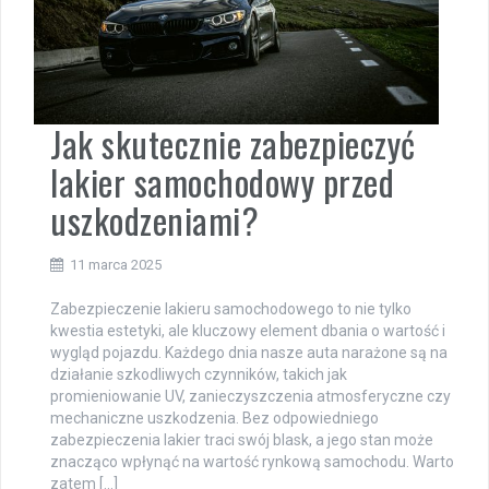
Jak skutecznie zabezpieczyć
lakier samochodowy przed
uszkodzeniami?
11 marca 2025
Zabezpieczenie lakieru samochodowego to nie tylko
kwestia estetyki, ale kluczowy element dbania o wartość i
wygląd pojazdu. Każdego dnia nasze auta narażone są na
działanie szkodliwych czynników, takich jak
promieniowanie UV, zanieczyszczenia atmosferyczne czy
mechaniczne uszkodzenia. Bez odpowiedniego
zabezpieczenia lakier traci swój blask, a jego stan może
znacząco wpłynąć na wartość rynkową samochodu. Warto
zatem […]