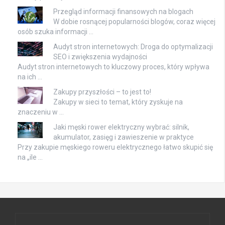
Przegląd informacji finansowych na blogach
W dobie rosnącej popularności blogów, coraz więcej
osób szuka informacji …
Audyt stron internetowych: Droga do optymalizacji
SEO i zwiększenia wydajności
Audyt stron internetowych to kluczowy proces, który wpływa
na ich …
Zakupy przyszłości – to jest to!
Zakupy w sieci to temat, który zyskuje na
znaczeniu w …
Jaki męski rower elektryczny wybrać: silnik,
akumulator, zasięg i zawieszenie w praktyce
Przy zakupie męskiego roweru elektrycznego łatwo skupić się
na „ile …