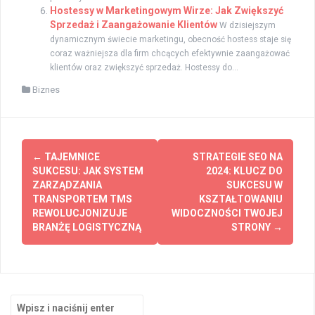
Hostessy w Marketingowym Wirze: Jak Zwiększyć
Sprzedaż i Zaangażowanie Klientów
W dzisiejszym
dynamicznym świecie marketingu, obecność hostess staje się
coraz ważniejsza dla firm chcących efektywnie zaangażować
klientów oraz zwiększyć sprzedaż. Hostessy do...
Biznes
Zobacz
←
TAJEMNICE
STRATEGIE SEO NA
wpisy
SUKCESU: JAK SYSTEM
2024: KLUCZ DO
ZARZĄDZANIA
SUKCESU W
TRANSPORTEM TMS
KSZTAŁTOWANIU
REWOLUCJONIZUJE
WIDOCZNOŚCI TWOJEJ
BRANŻĘ LOGISTYCZNĄ
STRONY
→
Szukaj: