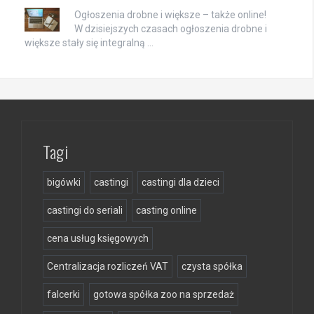
Ogłoszenia drobne i większe – także online!
W dzisiejszych czasach ogłoszenia drobne i
większe stały się integralną …
Tagi
bigówki
castingi
castingi dla dzieci
castingi do seriali
casting online
cena usług księgowych
Centralizacja rozliczeń VAT
czysta spółka
falcerki
gotowa spółka zoo na sprzedaż