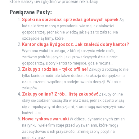
które należy uwzględnić w procesie rekrutacji.
Powiązane Posty:
Spółki na sprzedaż: sprzedaż gotowych spółek
Są
ludzie którzy marzą o posiadaniu własnej działalności
gospodarczej, jednak nie wiedzą jak się za to zabrać. Na
szczęście są firmy, które...
Kantor długa Bydgoszcz. Jak znaleźć dobry kantor?
Wymiana walut to usługa, z której korzysta wiele osób,
zarówno podróżujących, jak i prowadzących działalność
gospodarczą. Dobry kantor to miejsce, gdzie można...
Zakupy z rodzina – tylko offline!
Zakupy z rodziną to nie
tylko konieczność, ale także doskonała okazja do spędzenia
czasu razem i wspólnego podejmowania decyzji. W dobie
zakupów...
Zakupy online? Zrób… listę zakupów!
Zakupy online
stały się codziennością dla wielu z nas, jednak często wiążą
się z impulsywnymi decyzjami, które mogą nadwyrężyć nasz
budżet. Jak...
Nowe rynkowe warunki
W obliczu dynamicznych zmian
na rynku, wiele firm staje przed wyzwaniami, które mogą
zadecydować o ich przyszłości. Zmniejszony popyt na
produkty oraz...