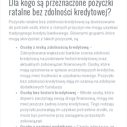
Dla kogo są przeznaczone pożyczki
ratalne bez zdolności kredytowej?
Pożyczki ratalne bez zdolności kredytowej są dostosowane
do potrzeb osób, które z różnych przyczyn nie mogą uzyskać
tradycyjnego kredytu bankowego. Głównymi grupami, które
mogą skorzystać z takich pożyczek, są:
Osoby z niską zdolnością kredytową
–
Zdecydowana większość banków ocenia zdolność
kredytową na podstawie historii kredytowej oraz
aktualnych zobowiązań finansowych. Osoby, które
mają opóźnienia w spłacie wcześniejszych kredytów,
mogą mieć trudności w uzyskaniu nowego. Pożyczki
bez zdolności kredytowej dają im szansę na zdobycie
dodatkowych funduszy.
Osoby bez historii kredytowej
– Młode osoby, które
dopiero zaczynają swoją drogę finansową, mogą nie
mieć jeszcze żadnej oceny kredytowej. Tego rodzaju
pożyczki pozwalają im uzyskać potrzebne środki, co
może być pomocne przy zaciąganiu przyszłych
zobowiązań.
Osoby z nagłymi wydatkami
– Często zdarza się, że