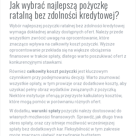
Jak wybrać najlepszą pożyczkę
ratalną bez zdolności kredytowej?
Wybór najlepszej pożyczki ratalnej bez zdolności kredytowej
wymaga dokładnej analizy dostępnych ofert. Należy przede
wszystkim zwrócić uwagę na oprocentowanie, które
znacząco wpływa na całkowity koszt pożyczki. Wyższe
oprocentowanie przekłada się na większe obciążenia
finansowe w trakcie spłaty, dlatego warto poszukiwać ofert z
konkurencyjnymi stawkami.
Również
całkowity koszt pożyczki
jest kluczowym
czynnikiem przy podejmowaniu decyzji. Warto zsumować
wszystkie opłaty, w tym prowizje oraz dodatkowe koszty, aby
uzyskać pełny obraz wydatków związanych z pożyczką.
Niektóre instytucje oferują przejrzyste kalkulatory kosztów,
które mogą pomóc w porównaniu różnych ofert.
W dodatku,
warunki spłaty
pożyczki należy dostosować do
własnych możliwości finansowych. Sprawdź, jak długo trwa
okres spłaty, oraz czy istnieje możliwość wcześniejszej
spłaty bez dodatkowych kar. Fleksybilność w tym zakresie
może znacząco ułatwić zarządzanie budżetem.