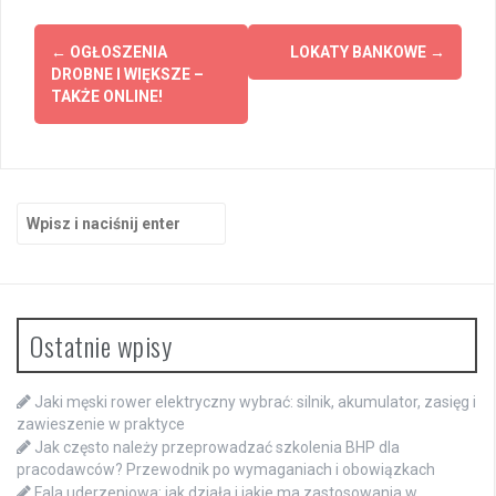
Zobacz
←
OGŁOSZENIA
LOKATY BANKOWE
→
wpisy
DROBNE I WIĘKSZE –
TAKŻE ONLINE!
Szukaj:
Ostatnie wpisy
Jaki męski rower elektryczny wybrać: silnik, akumulator, zasięg i
zawieszenie w praktyce
Jak często należy przeprowadzać szkolenia BHP dla
pracodawców? Przewodnik po wymaganiach i obowiązkach
Fala uderzeniowa: jak działa i jakie ma zastosowania w