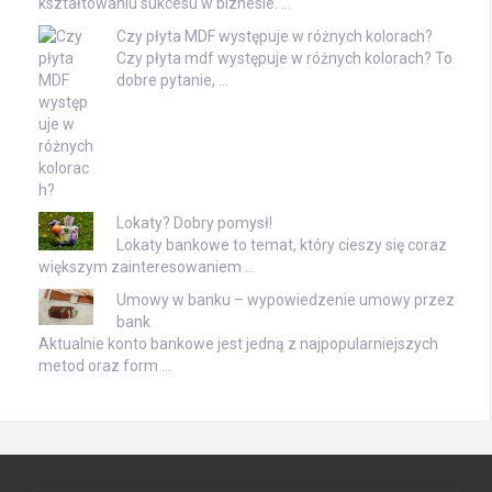
kształtowaniu sukcesu w biznesie. …
Czy płyta MDF występuje w różnych kolorach?
Czy płyta mdf występuje w różnych kolorach? To
dobre pytanie, …
Lokaty? Dobry pomysł!
Lokaty bankowe to temat, który cieszy się coraz
większym zainteresowaniem …
Umowy w banku – wypowiedzenie umowy przez
bank
Aktualnie konto bankowe jest jedną z najpopularniejszych
metod oraz form …