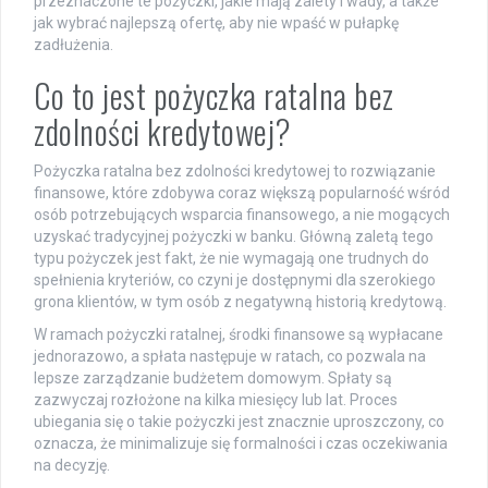
przeznaczone te pożyczki, jakie mają zalety i wady, a także
jak wybrać najlepszą ofertę, aby nie wpaść w pułapkę
zadłużenia.
Co to jest pożyczka ratalna bez
zdolności kredytowej?
Pożyczka ratalna bez zdolności kredytowej to rozwiązanie
finansowe, które zdobywa coraz większą popularność wśród
osób potrzebujących wsparcia finansowego, a nie mogących
uzyskać tradycyjnej pożyczki w banku. Główną zaletą tego
typu pożyczek jest fakt, że nie wymagają one trudnych do
spełnienia kryteriów, co czyni je dostępnymi dla szerokiego
grona klientów, w tym osób z negatywną historią kredytową.
W ramach pożyczki ratalnej, środki finansowe są wypłacane
jednorazowo, a spłata następuje w ratach, co pozwala na
lepsze zarządzanie budżetem domowym. Spłaty są
zazwyczaj rozłożone na kilka miesięcy lub lat. Proces
ubiegania się o takie pożyczki jest znacznie uproszczony, co
oznacza, że minimalizuje się formalności i czas oczekiwania
na decyzję.