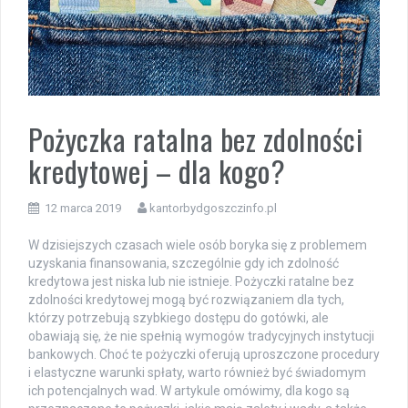
Pożyczka ratalna bez zdolności
kredytowej – dla kogo?
12 marca 2019
kantorbydgoszczinfo.pl
W dzisiejszych czasach wiele osób boryka się z problemem
uzyskania finansowania, szczególnie gdy ich zdolność
kredytowa jest niska lub nie istnieje. Pożyczki ratalne bez
zdolności kredytowej mogą być rozwiązaniem dla tych,
którzy potrzebują szybkiego dostępu do gotówki, ale
obawiają się, że nie spełnią wymogów tradycyjnych instytucji
bankowych. Choć te pożyczki oferują uproszczone procedury
i elastyczne warunki spłaty, warto również być świadomym
ich potencjalnych wad. W artykule omówimy, dla kogo są