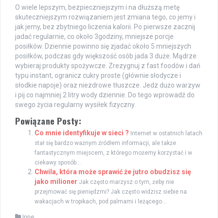
O wiele lepszym, bezpieczniejszym i na dłuższą metę
skuteczniejszym rozwiązaniem jest zmiana tego, co jemy i
jak jemy, bez zbytniego liczenia kalorii. Po pierwsze zacznij
jadać regularnie, co około 3godziny, mniejsze porcje
posiłków. Dziennie powinno się zjadać około 5 mniejszych
posiłków, podczas gdy większość osób jada 3 duże. Mądrze
wybieraj produkty spożywcze. Zrezygnuj z fast foodów i dań
typu instant, ogranicz cukry proste (głównie słodycze i
słodkie napoje) oraz niezdrowe tłuszcze. Jedz dużo warzyw
i pij co najmniej 2 litry wody dziennie. Do tego wprowadź do
swego życia regularny wysiłek fizyczny.
Powiązane Posty:
Co mnie identyfikuje w sieci ?
Internet w ostatnich latach
stał się bardzo ważnym źródłem informacji, ale także
fantastycznym miejscem, z którego możemy korzystać i w
ciekawy sposób...
Chwila, która może sprawić że jutro obudzisz się
jako milioner
Jak często marzysz o tym, żeby nie
przejmować się pieniędzmi? Jak często widzisz siebie na
wakacjach w tropikach, pod palmami i leżącego...
Inne