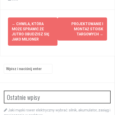
Zobacz
←
CHWILA, KTÓRA
PROJEKTOWANIE I
wpisy
MOŻE SPRAWIĆ ŻE
MONTAŻ STOISK
JUTRO OBUDZISZ SIĘ
TARGOWYCH
→
JAKO MILIONER
Szukaj:
Ostatnie wpisy
Jaki męski rower elektryczny wybrać: silnik, akumulator, zasięg i