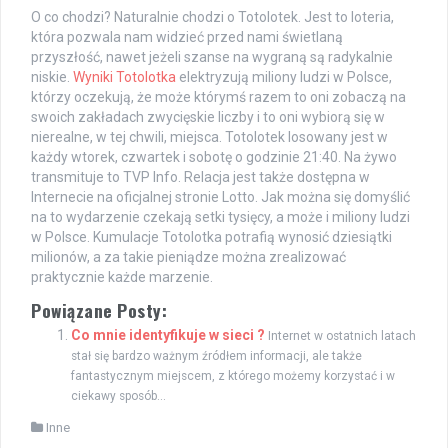
O co chodzi? Naturalnie chodzi o Totolotek. Jest to loteria,
która pozwala nam widzieć przed nami świetlaną
przyszłość, nawet jeżeli szanse na wygraną są radykalnie
niskie.
Wyniki Totolotka
elektryzują miliony ludzi w Polsce,
którzy oczekują, że może którymś razem to oni zobaczą na
swoich zakładach zwycięskie liczby i to oni wybiorą się w
nierealne, w tej chwili, miejsca. Totolotek losowany jest w
każdy wtorek, czwartek i sobotę o godzinie 21:40. Na żywo
transmituje to TVP Info. Relacja jest także dostępna w
Internecie na oficjalnej stronie Lotto. Jak można się domyślić
na to wydarzenie czekają setki tysięcy, a może i miliony ludzi
w Polsce. Kumulacje Totolotka potrafią wynosić dziesiątki
milionów, a za takie pieniądze można zrealizować
praktycznie każde marzenie.
Powiązane Posty:
Co mnie identyfikuje w sieci ?
Internet w ostatnich latach
stał się bardzo ważnym źródłem informacji, ale także
fantastycznym miejscem, z którego możemy korzystać i w
ciekawy sposób...
Inne