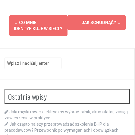
Zobacz
←
CO MNIE
JAK SCHUDNĄĆ?
→
wpisy
IDENTYFIKUJE W SIECI ?
Szukaj:
Ostatnie wpisy
Jaki męski rower elektryczny wybrać: silnik, akumulator, zasięg i
zawieszenie w praktyce
Jak często należy przeprowadzać szkolenia BHP dla
pracodawców? Przewodnik po wymaganiach i obowiązkach