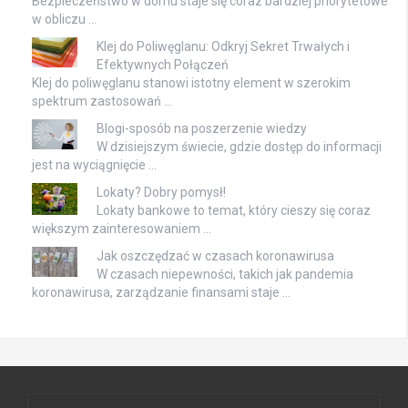
Bezpieczeństwo w domu staje się coraz bardziej priorytetowe
w obliczu …
Klej do Poliwęglanu: Odkryj Sekret Trwałych i
Efektywnych Połączeń
Klej do poliwęglanu stanowi istotny element w szerokim
spektrum zastosowań …
Blogi-sposób na poszerzenie wiedzy
W dzisiejszym świecie, gdzie dostęp do informacji
jest na wyciągnięcie …
Lokaty? Dobry pomysł!
Lokaty bankowe to temat, który cieszy się coraz
większym zainteresowaniem …
Jak oszczędzać w czasach koronawirusa
W czasach niepewności, takich jak pandemia
koronawirusa, zarządzanie finansami staje …