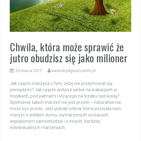
Chwila, która może sprawić że
jutro obudzisz się jako milioner
20 marca 2017
kantorbydgoszczinfo.pl
Jak często marzysz o tym, żeby nie przejmować się
pieniędzmi? Jak często widzisz siebie na wakacjach w
tropikach, pod palmami i leżącego na leżaku nad wodą?
Spełnienie takich marzeń nie jest proste – naturalnie nie
może być proste. Jest jednak loteria, która pozwala nam
marzyć o wielkim domu, wymarzonych wczasach,
wypasionym samochodzie i o innych, bardziej
indywidualnych marzeniach.