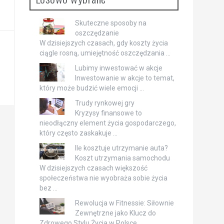
Skuteczne sposoby na
oszczędzanie
W dzisiejszych czasach, gdy koszty życia
ciągle rosną, umiejętność oszczędzania …
Lubimy inwestować w akcje
Inwestowanie w akcje to temat,
który może budzić wiele emocji …
Trudy rynkowej gry
Kryzysy finansowe to
nieodłączny element życia gospodarczego,
który często zaskakuje …
Ile kosztuje utrzymanie auta?
Koszt utrzymania samochodu
W dzisiejszych czasach większość
społeczeństwa nie wyobraża sobie życia
bez …
Rewolucja w Fitnessie: Siłownie
Zewnętrzne jako Klucz do
Zdrowego Stylu Życia w Polsce