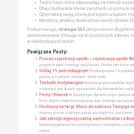
Twórz treści, które odpowiadają na intencje wyszu
Dbaj o budowanie linków zwrotnych, co pomoże zwi
Optymalizuj swoją stronę pod kątem urządzeń mo
Monitoruj i analizuj skuteczność swoich działań 
Podsumowując,
strategia SEO
jest procesem długoterm
dostosowywania. Stosując się do powyższych zaleceń, m
w nadchodzących latach.
Powiązane Posty:
Proces rejestracji spółki – rejestracja spółki 
pragnie w pełni rozwinąć swój biznes. Proces ten może wy
Oddaj 1% potrzebującym
Przekazywanie 1% podatku n
pomoc w trudnych chwilach. Wiele osób...
Techniki motywacyjne
Motywacja pracowników regula
motywacji jest dużym wyzwaniem dla kierowników i osób 
Firmy i finanse
W dzisiejszym dynamicznym świecie bi
firmy. Wybór źródeł finansowania oraz strategii zarządza
Hostessy na targi: Klucz do sukcesu Twojego 
złożony proces, w którym każdy szczegół ma znaczenie. W
Jak założyć wypożyczalnię samochodów i odnie
bardziej popularną formą korzystania z transportu, a li
rośnie....