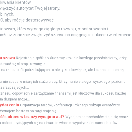
kiwania klientów.
ększyć autorytet Twojej strony.
bilnych.
SEO, aby móc je dostosowywać.
inowym, który wymaga ciągłego rozwoju, monitorowania i
ożesz znacznie zwiększyć szanse na osiągnięcie sukcesu w internecie
Warszawa
Rejestracja spółki to kluczowy krok dla każdego przedsiębiorcy, który
dawać się skomplikowany, z...
a rzecz osób potrzebujących to nie tylko obowiązek, ale i szansa na realną
rnie spada w miarę ich stażu pracy. Utrzymanie stałego, wysokiego, poziomu
zarządzających...
znesu, odpowiednie zarządzanie finansami jest kluczowe dla sukcesu każdej
nia długiem może...
wydarzenia
Organizacja targów, konferencji i różnego rodzaju eventów to
ynajem hostess na targi staje się...
ść sukces w branży wynajmu aut?
Wynajem samochodów staje się coraz
czba osób decydujących się na otwarcie własnej wypożyczalni samochodów