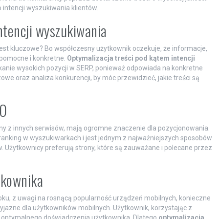
intencji wyszukiwania klientów.
ntencji wyszukiwania
jest kluczowe? Bo współczesny użytkownik oczekuje, że informacje,
e pomocne i konkretne.
Optymalizacja treści pod kątem intencji
skanie wysokich pozycji w SERP, ponieważ odpowiada na konkretne
owe oraz analiza konkurencji, by móc przewidzieć, jakie treści są
EO
rony z innych serwisów, mają ogromne znaczenie dla pozycjonowania.
ranking w wyszukiwarkach i jest jednym z najważniejszych sposobów
 Użytkownicy preferują strony, które są zauważane i polecane przez
tkownika
roku, z uwagi na rosnącą popularność urządzeń mobilnych, konieczne
zyjazne dla użytkowników mobilnych. Użytkownik, korzystając z
az optymalnego doświadczenia użytkownika. Dlatego
optymalizacja