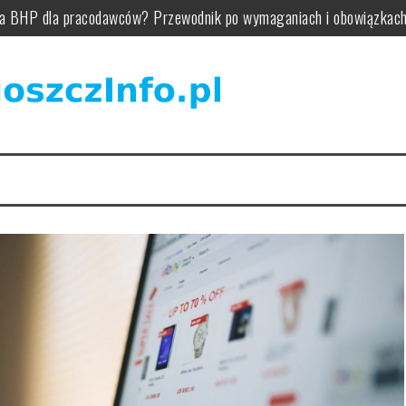
nia BHP dla pracodawców? Przewodnik po wymaganiach i obowiązkac
zastosowania w medycynie?
arzędzia i optymalizacja
a pieczątce firmowej
rok po kroku i ważne działania
ik, akumulator, zasięg i zawieszenie w praktyce