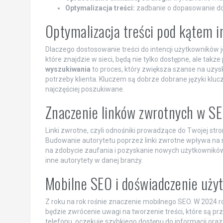
Optymalizacja treści:
zadbanie o dopasowanie do 
Optymalizacja treści pod kątem i
Dlaczego dostosowanie treści do intencji użytkowników 
które znajdzie w sieci, będą nie tylko dostępne, ale takż
wyszukiwania
to proces, który zwiększa szanse na uzy
potrzeby klienta. Kluczem są dobrze dobrane języki klucz
najczęściej poszukiwane.
Znaczenie linków zwrotnych w S
Linki zwrotne, czyli odnośniki prowadzące do Twojej st
Budowanie autorytetu poprzez linki zwrotne wpływa na 
na zdobycie zaufania i pozyskanie nowych użytkowników.
inne autorytety w danej branży.
Mobilne SEO i doświadczenie uży
Z roku na rok rośnie znaczenie mobilnego SEO. W 2024 
będzie zwrócenie uwagi na tworzenie treści, które są pr
telefonu, oczekuje szybkiego dostępu do informacji or