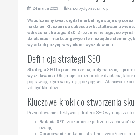
24 marca 2023
kantorbydgoszczinfo.pl
Współczesny świat digital marketingu staje się coraz
na dzień. Kluczem do sukcesu w kształtowaniu widocz
wdrożona strategia SEO. Zrozumienie tego, co wyróżn
działaniach marketingowych to niezbędne elementy, k
wysokich pozycji w wynikach wyszukiwania.
Definicja strategii SEO
Strategia SEO to plan tworzenia, optymalizacji i prom
wyszukiwania.
Obejmuje to różnorodne działania, które 
poprawiając tym samym jej pozycję seo. Właściwie skon
zdobyć klientów.
Kluczowe kroki do stworzenia sku
Przygotowanie efektywnej strategii SEO wymaga zastos
Badania SEO:
zrozumienie potrzeb i zachowań uży
uwagę.
Opracowanie unikalnej strategii:
wyróżnienie mark