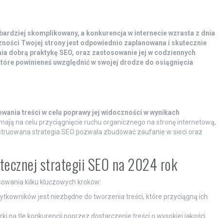
 bardziej skomplikowany, a konkurencja w internecie wzrasta z dnia
ności Twojej strony jest odpowiednio zaplanowana i skutecznie
ia dobrą praktykę SEO, oraz zastosowanie jej w codziennych
tóre powinieneś uwzględnić w swojej drodze do osiągnięcia
owania treści w celu poprawy jej widoczności w wynikach
mają na celu przyciągnięcie ruchu organicznego na stronę internetową,
struowana strategia SEO pozwala zbudować zaufanie w sieci oraz
tecznej strategii SEO na 2024 rok
owania kilku kluczowych kroków:
tkowników jest niezbędne do tworzenia treści, które przyciągną ich
i na tle konkurencji poprzez dostarczenie treści o wysokiej jakości.